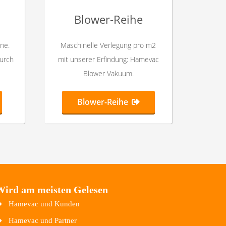
Blower-Reihe
ne.
Maschinelle Verlegung pro m2
durch
mit unserer Erfindung: Hamevac
Blower Vakuum.
Blower-Reihe
Wird am meisten Gelesen
Hamevac und Kunden
Hamevac und Partner