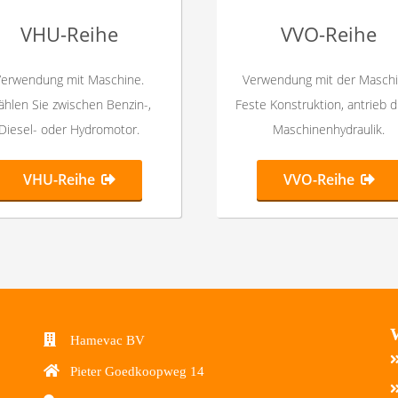
VHU-Reihe
VVO-Reihe
Verwendung mit Maschine.
Verwendung mit der Maschi
hlen Sie zwischen Benzin-,
Feste Konstruktion, antrieb 
Diesel- oder Hydromotor.
Maschinenhydraulik.
VHU-Reihe
VVO-Reihe
Hamevac BV
Pieter Goedkoopweg 14