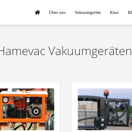
Über uns
Vakuumgeräte
Kino
B
Hamevac Vakuumgeräten