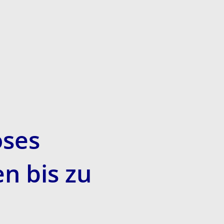
oses
n bis zu